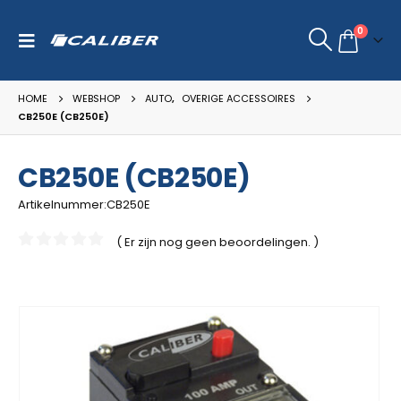
0
HOME
WEBSHOP
AUTO
,
OVERIGE ACCESSOIRES
CB250E (CB250E)
CB250E (CB250E)
Artikelnummer:CB250E
( Er zijn nog geen beoordelingen. )
0
van de 5