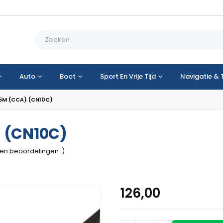
Auto
Boot
Sport En Vrije Tijd
Navigatie & 
5M (CCA) (CN10C)
 (CN10C)
geen beoordelingen. )
126,00