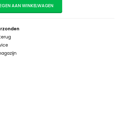
EGEN AAN WINKELWAGEN
erzonden
terug
vice
agazijn