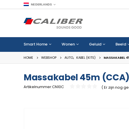
NEDERLANDS
Smart Home
Wonen
Geluid
Beeld
HOME
WEBSHOP
AUTO
,
KABEL (KITS)
MASSAKABEL 4
Massakabel 45m (CCA)
Artikelnummer:CN10C
( Er zijn nog 
0
van de 5