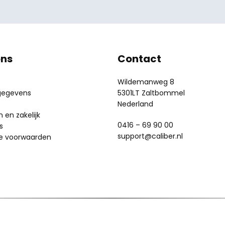
ons
Contact
Wildemanweg 8
gegevens
5301LT Zaltbommel
Nederland
en zakelijk
0416 – 69 90 00
s
support@caliber.nl
e voorwaarden