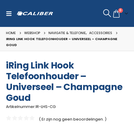
0
HOME
WEBSHOP
NAVIGATIE & TELEFONIE
,
ACCESSOIRES
IRING LINK HOOK TELEFOONHOUDER – UNIVERSEEL – CHAMPAGNE
GOUD
iRing Link Hook
Telefoonhouder –
Universeel – Champagne
Goud
Artikelnummer:IR-LHS-CG
( Er zijn nog geen beoordelingen. )
0
van de 5