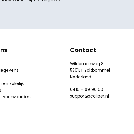
ons
Contact
Wildemanweg 8
gegevens
5301LT Zaltbommel
Nederland
en zakelijk
0416 – 69 90 00
s
support@caliber.nl
e voorwaarden