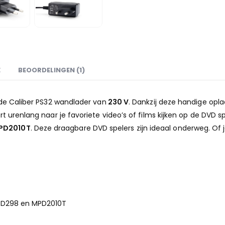
E
BEOORDELINGEN (1)
 de Caliber PS32 wandlader van
230 V
. Dankzij deze handige op
rt urenlang naar je favoriete video’s of films kijken op de DVD s
MPD2010T
. Deze draagbare DVD spelers zijn ideaal onderweg. Of j
PD298 en MPD2010T