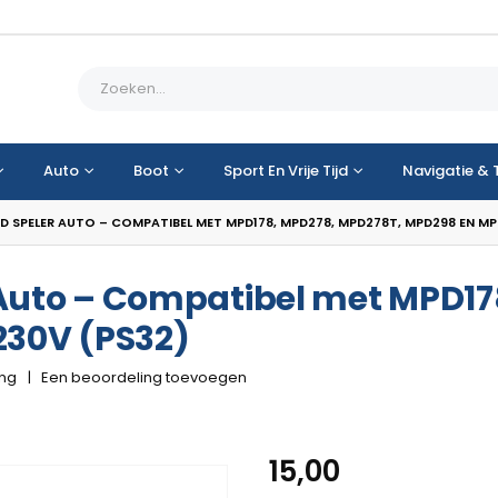
Auto
Boot
Sport En Vrije Tijd
Navigatie & 
 SPELER AUTO – COMPATIBEL MET MPD178, MPD278, MPD278T, MPD298 EN MP
Auto – Compatibel met MPD17
230V (PS32)
ing
|
Een beoordeling toevoegen
15,00