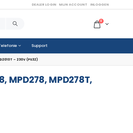
DEALER LOGIN
MIJN ACCOUNT
INLOGGEN
0
Telefonie
Support
D2010T – 230V (PS32)
8, MPD278, MPD278T,