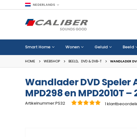
NEDERLANDS
Smart Home
Wonen
Geluid
Beeld
HOME
WEBSHOP
BEELD
,
DVD & DVB-T
WANDLADER DVD
Wandlader DVD Speler 
MPD298 en MPD2010T – 
Artikelnummer:PS32
1
klantbeoordel
5.00
van de 5