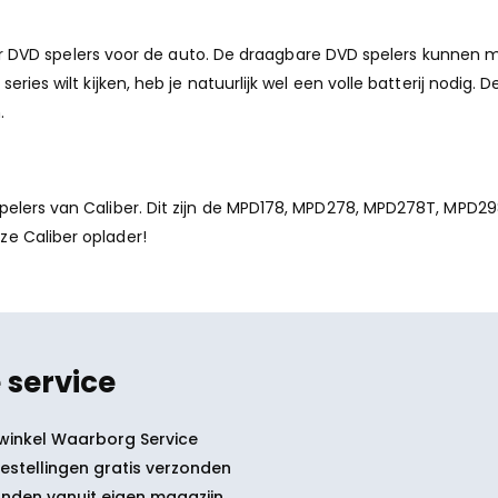
aliber DVD spelers voor de auto. De draagbare DVD spelers kunne
eries wilt kijken, heb je natuurlijk wel een volle batterij nodi
.
spelers van Caliber. Dit zijn de MPD178, MPD278, MPD278T, MP
ze Caliber oplader!
 service
winkel Waarborg Service
bestellingen gratis verzonden
nden vanuit eigen magazijn