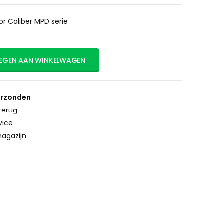
or Caliber MPD serie
EGEN AAN WINKELWAGEN
erzonden
terug
vice
agazijn