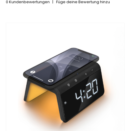
0
Kundenbewertungen
|
Füge deine Bewertung hinzu
4.96
out of 5