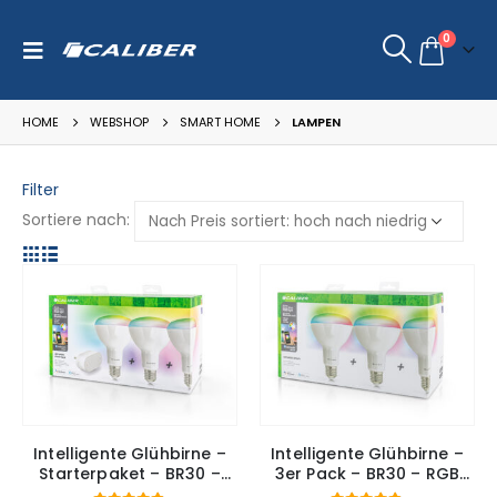
0
HOME
WEBSHOP
SMART HOME
LAMPEN
Filter
Sortiere nach:
Intelligente Glühbirne –
Intelligente Glühbirne –
Starterpaket – BR30 –
3er Pack – BR30 – RGB
Farben RGB und Weiß
und weiße Farben (HBT-