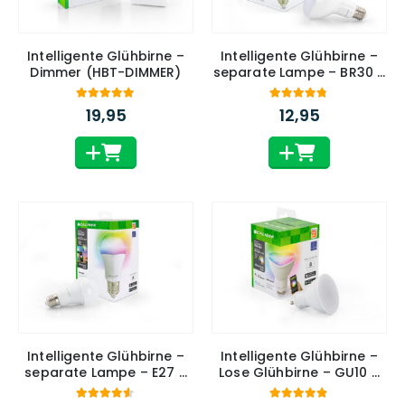
Intelligente Glühbirne –
Intelligente Glühbirne –
Dimmer (HBT-DIMMER)
separate Lampe – BR30 –
Farben RGB und Weiß
(HBT-BR30)
4.86
out of 5
4.70
out of 5
19,95
12,95
Intelligente Glühbirne –
Intelligente Glühbirne –
separate Lampe – E27 –
Lose Glühbirne – GU10 –
RGB und weiße Farben
Farben RGB und Weiß
(HBT-E27)
(HBT-GU10)