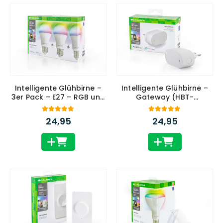
Intelligente Glühbirne –
Intelligente Glühbirne –
3er Pack – E27 – RGB und
Gateway (HBT-
weiße Farben (HBT-E27-
GATEWAY)
3PACK)
4.90
out of 5
5.00
out of 5
24,95
24,95