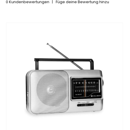
0
Kundenbewertungen
|
Füge deine Bewertung hinzu
5.00
out of 5