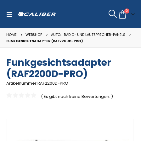
0
HOME
WEBSHOP
AUTO
,
RADIO- UND LAUTSPRECHER-PANELS
FUNKGESICHTSADAPTER (RAF2200D-PRO)
Funkgesichtsadapter
(RAF2200D-PRO)
Artikelnummer:RAF2200D-PRO
( Es gibt noch keine Bewertungen. )
0
out of 5