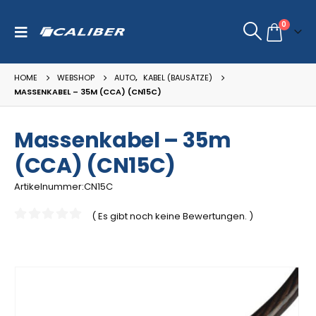
0
HOME
WEBSHOP
AUTO
,
KABEL (BAUSÄTZE)
MASSENKABEL – 35M (CCA) (CN15C)
Massenkabel – 35m
(CCA) (CN15C)
Artikelnummer:CN15C
( Es gibt noch keine Bewertungen. )
0
out of 5