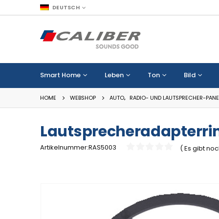
DEUTSCH
Smart Home
Leben
Ton
Bild
HOME
WEBSHOP
AUTO
,
RADIO- UND LAUTSPRECHER-PANE
Lautsprecheradapterri
Artikelnummer:RAS5003
( Es gibt no
0
out of 5