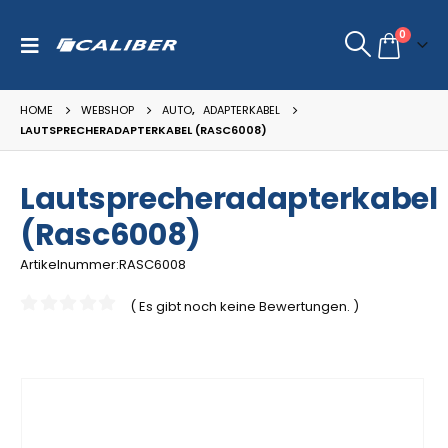
0
HOME
WEBSHOP
AUTO
,
ADAPTERKABEL
LAUTSPRECHERADAPTERKABEL (RASC6008)
Lautsprecheradapterkabel
(Rasc6008)
Artikelnummer:RASC6008
( Es gibt noch keine Bewertungen. )
0
out of 5