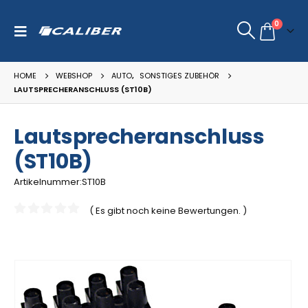
0
HOME
WEBSHOP
AUTO
,
SONSTIGES ZUBEHÖR
LAUTSPRECHERANSCHLUSS (ST10B)
Lautsprecheranschluss
(ST10B)
Artikelnummer:ST10B
( Es gibt noch keine Bewertungen. )
0
out of 5