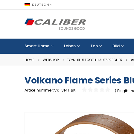
DEUTSCH
Smart Home
Leben
Ton
Bild
HOME
WEBSHOP
TON
,
BLUETOOTH-LAUTSPRECHER
V
Volkano Flame Series Bl
Artikelnummer:VK-3141-BK
( Es gibt
0
out of 5