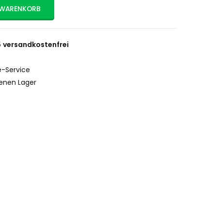
 WARENKORB
5
versandkostenfrei
-Service
enen Lager