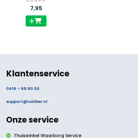
0
van 5
7,95
Klantenservice
0416 – 69 90 00
support@caliber.nl
Onze service
Thuiswinkel Waarborg Service