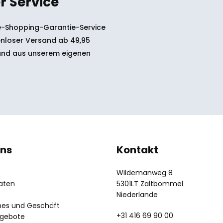
r Service
-Shopping-Garantie-Service
nloser Versand ab 49,95
and aus unserem eigenen
uns
Kontakt
Wildemanweg 8
aten
5301LT Zaltbommel
Niederlande
nes und Geschäft
+31 416 69 90 00
ngebote