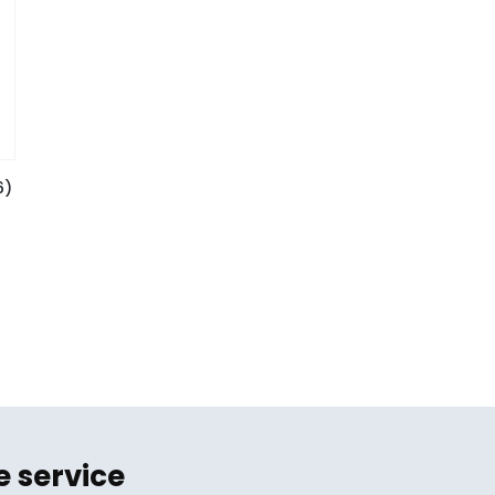
6)
e service