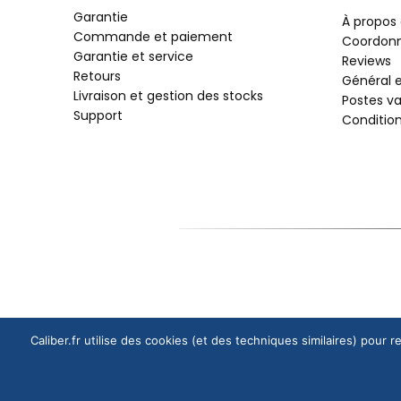
Garantie
À propos
Commande et paiement
Coordon
Garantie et service
Reviews
Retours
Général e
Livraison et gestion des stocks
Postes v
Support
Conditio
Caliber.fr utilise des cookies (et des techniques similaires) pour 