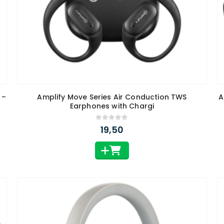
 –
Amplify Move Series Air Conduction TWS
A
Earphones with Chargi
0
out of 5
19,50