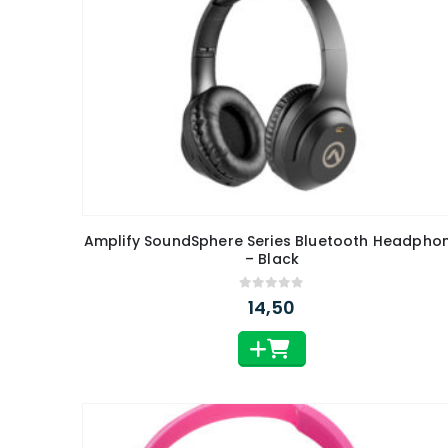
Amplify SoundSphere Series Bluetooth Headphone
– Black
0
out of 5
14,50