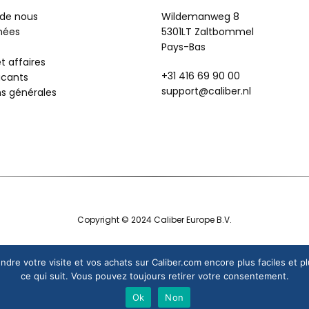
 de nous
Wildemanweg 8
nées
5301LT Zaltbommel
Pays-Bas
t affaires
+31 416 69 90 00
acants
support@caliber.nl
ns générales
Copyright © 2024 Caliber Europe B.V.
rendre votre visite et vos achats sur Caliber.com encore plus faciles et 
ce qui suit. Vous pouvez toujours retirer votre consentement.
Ok
Non