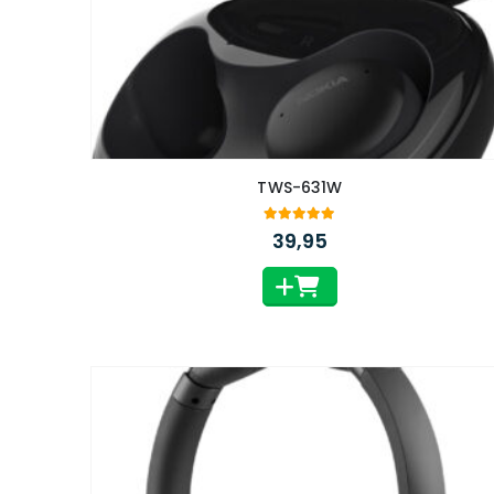
TWS-631W
5.00
out of 5
39,95