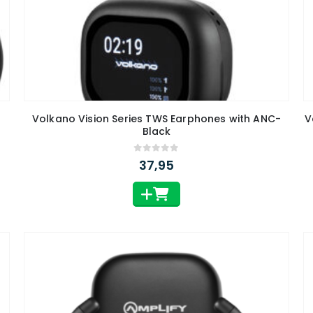
Volkano Vision Series TWS Earphones with ANC-
V
Black
0
out of 5
37,95