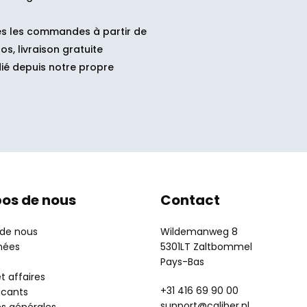
s les commandes à partir de
os, livraison gratuite
ié depuis notre propre
pos de nous
Contact
 de nous
Wildemanweg 8
nées
5301LT Zaltbommel
Pays-Bas
t affaires
+31 416 69 90 00
acants
support@caliber.nl
ns générales