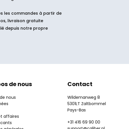
s les commandes à partir de
os, livraison gratuite
ié depuis notre propre
pos de nous
Contact
 de nous
Wildemanweg 8
nées
5301LT Zaltbommel
Pays-Bas
t affaires
+31 416 69 90 00
acants
support@caliber.nl
ns générales