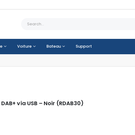
e
Voiture
Bateau
Support
 DAB+ via USB – Noir (RDAB30)
5