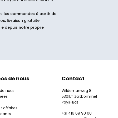
ce de garantie des achats à
s les commandes à partir de
os, livraison gratuite
ié depuis notre propre
pos de nous
Contact
 de nous
Wildemanweg 8
nées
5301LT Zaltbommel
Pays-Bas
t affaires
+31 416 69 90 00
acants