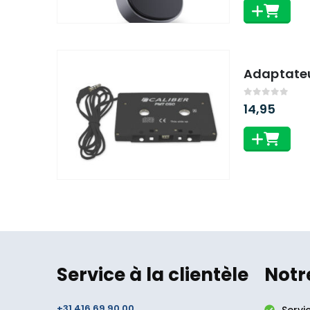
Adaptateu
0
out of 5
14,95
Service à la clientèle
Notr
+31 416 69 90 00