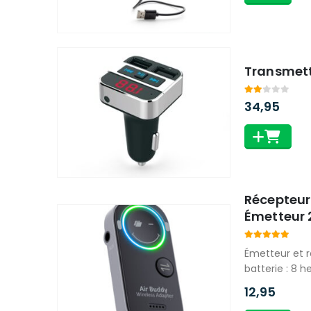
Transmett
2.00
out of 
34,95
Récepteur
Émetteur 
5.00
out of 
Émetteur et 
batterie : 8 h
12,95