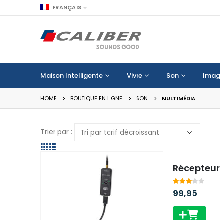
FRANÇAIS
Maison Intelligente
Vivre
Son
Imag
HOME
BOUTIQUE EN LIGNE
SON
MULTIMÉDIA
Trier par :
Récepteur
3.00
out of 
99,95