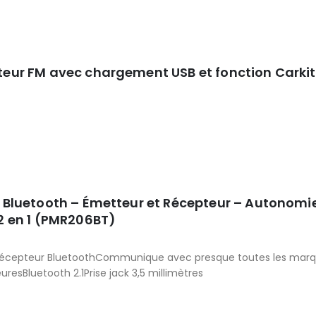
eur FM avec chargement USB et fonction Carki
5
 Bluetooth – Émetteur et Récepteur – Autonomie 
2 en 1 (PMR206BT)
5
récepteur BluetoothCommunique avec presque toutes les marq
euresBluetooth 2.1Prise jack 3,5 millimètres